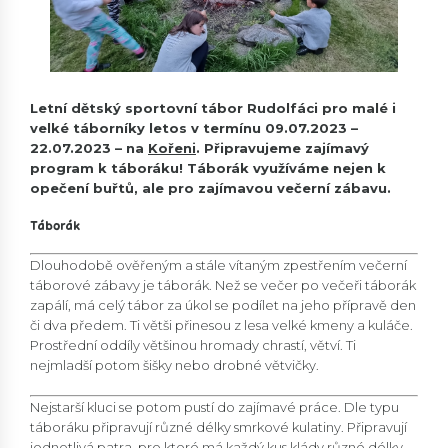
Letní dětský sportovní tábor Rudolfáci pro malé i
velké táborníky letos v termínu 09.07.2023 –
22.07.2023 – na
Kořeni
. Připravujeme zajímavý
program k táboráku! Táborák využíváme nejen k
opečení buřtů, ale pro zajímavou večerní zábavu.
Táborák
Dlouhodobě ověřeným a stále vítaným zpestřením večerní
táborové zábavy je táborák. Než se večer po večeři táborák
zapálí, má celý tábor za úkol se podílet na jeho přípravě den
či dva předem. Ti větši přinesou z lesa velké kmeny a kuláče.
Prostřední oddíly většinou hromady chrastí, větví. Ti
nejmladší potom šišky nebo drobné větvičky.
Nejstarší kluci se potom pustí do zajímavé práce. Dle typu
táboráku připravují různé délky smrkové kulatiny. Připravují
jednotlivá patra, pro které má každý kus klády různé délky.