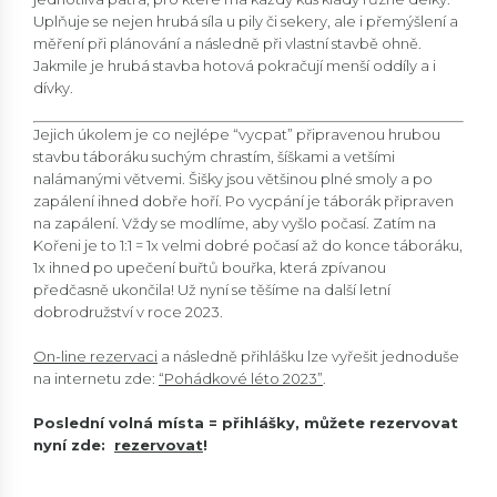
Uplňuje se nejen hrubá síla u pily či sekery, ale i přemýšlení a
měření při plánování a následně při vlastní stavbě ohně.
Jakmile je hrubá stavba hotová pokračují menší oddíly a i
dívky.
Jejich úkolem je co nejlépe “vycpat” připravenou hrubou
stavbu táboráku suchým chrastím, šíškami a vetšími
nalámanými větvemi. Šišky jsou většinou plné smoly a po
zapálení ihned dobře hoří. Po vycpání je táborák připraven
na zapálení. Vždy se modlíme, aby vyšlo počasí. Zatím na
Kořeni je to 1:1 = 1x velmi dobré počasí až do konce táboráku,
1x ihned po upečení buřtů bouřka, která zpívanou
předčasně ukončila! Už nyní se těšíme na další letní
dobrodružství v roce 2023.
On-line rezervaci
a následně přihlášku lze vyřešit jednoduše
na internetu zde:
“Pohádkové léto 2023”
.
Poslední volná místa = přihlášky, můžete rezervovat
nyní zde:
rezervovat
!