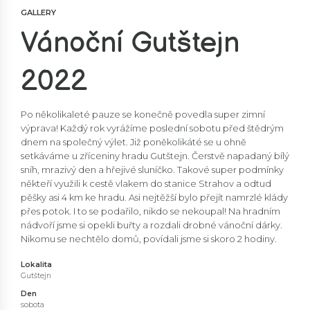
GALLERY
Vánoční Gutštejn
2022
Po několikaleté pauze se konečně povedla super zimní
výprava! Každý rok vyrážíme poslední sobotu před štědrým
dnem na společný výlet. Již poněkolikáté se u ohně
setkáváme u zříceniny hradu Gutštejn. Čerstvě napadaný bílý
sníh, mrazivý den a hřejivé sluníčko. Takové super podmínky
někteří využili k cestě vlakem do stanice Strahov a odtud
pěšky asi 4 km ke hradu. Asi nejtěžší bylo přejít namrzlé klády
přes potok. I to se podařilo, nikdo se nekoupal! Na hradním
nádvoří jsme si opekli buřty a rozdali drobné vánoční dárky.
Nikomu se nechtělo domů, povídali jsme si skoro 2 hodiny.
Lokalita
Gutštejn
Den
sobota