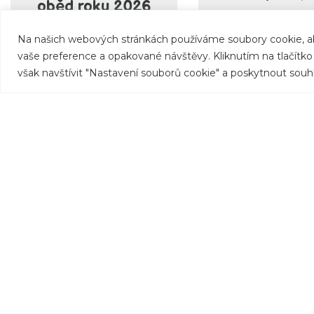
oběd roku 2026
18. 7. 2026
17. 7. 2026
Na našich webových stránkách používáme soubory cookie, ab
Sportovní zážit
vaše preference a opakované návštěvy. Kliknutím na tlačítk
Poslední oběd na
Rudolfácích nejs
však navštívit "Nastavení souborů cookie" a poskytnout souh
letním táboře
o radosti z pohyb
Rudolfáci 2026 byl
také o týmo
krásně tradiční —
nasazení, bojovn
kuřecí řízek s
férové hře. Le
bramborem, poctivě
proběhly opra
maštěným máslem.
turnaje hned ve
disciplínách
přehazované, fo
a ping-pong