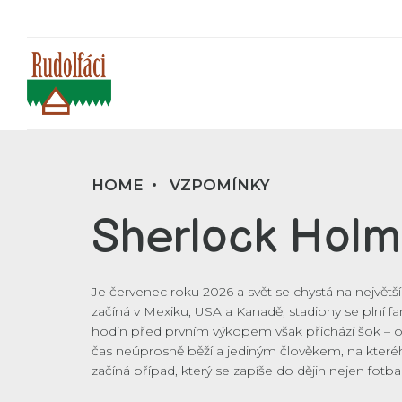
HOME
VZPOMÍNKY
Sherlock Hol
Je červenec roku 2026 a svět se chystá na největší
začíná v Mexiku, USA a Kanadě, stadiony se plní fano
hodin před prvním výkopem však přichází šok – ori
čas neúprosně běží a jediným člověkem, na kteréh
začíná případ, který se zapíše do dějin nejen fotbal