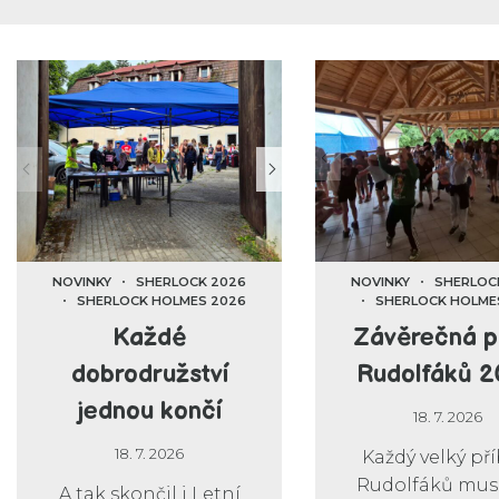
NOVINKY
SHERLOCK 2026
NOVINKY
SHERLOC
SHERLOCK HOLMES 2026
SHERLOCK HOLME
Každé
Závěrečná p
dobrodružství
Rudolfáků 
jednou končí
18. 7. 2026
18. 7. 2026
Každý velký př
Rudolfáků musí
A tak skončil i Letní