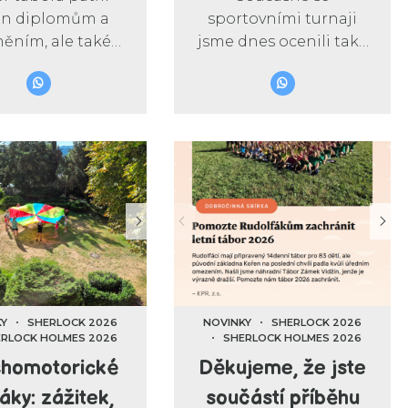
en diplomům a
sportovními turnaji
ěním, ale také
jsme dnes ocenili také
mu poděkování.
naše detektivní
idí kolem nás by
kanceláře. Celý tábor
žádné vyšetřování,
děti pátraly, vyslýchaly
sportovní turnaje
podezřelé, hledaly
i každodenní
rozpory, zapisovaly
borový provoz
fakta a skládaly
hly fungovat.
dohromady příběh
ztraceného
fotbalového poháru.
KY
SHERLOCK 2026
NOVINKY
SHERLOCK 2026
RLOCK HOLMES 2026
SHERLOCK HOLMES 2026
chomotorické
Děkujeme, že jste
áky: zážitek,
součástí příběhu