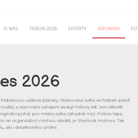
O NÁS
TÁBOR 2026
SPORTY
KRONIKA
FO
mes 2026
 fotbalovou událost planety. Mistrovství světa ve fotbale právě
ušky a slavnostní zahájení sledují miliony lidí. Jen několik
ginální pohár pro mistra světa záhadně mizí. Policie tápe,
o se organizátoři mohou obrátit, je Sherlock Holmes. Tak
u, ale i detektivního umění.