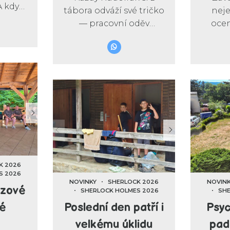
A když
tábora odváží své tričko
nej
šen,
— pracovní oděv
ocen
ny,
malého detektiva. Bylo
velké
ny a
s dětmi celých 14 dní. U
Bez l
aná,
her, sportu, vyšetřování,
totiž 
na
výletů, smíchu i všech
hry, 
rty.
táborových
an
dobrodružství.
tá
nemo
K 2026
S 2026
NOVINKY
SHERLOCK 2026
NOVIN
ězové
SHERLOCK HOLMES 2026
SHE
vé
Poslední den patří i
Psy
velkému úklidu
pad