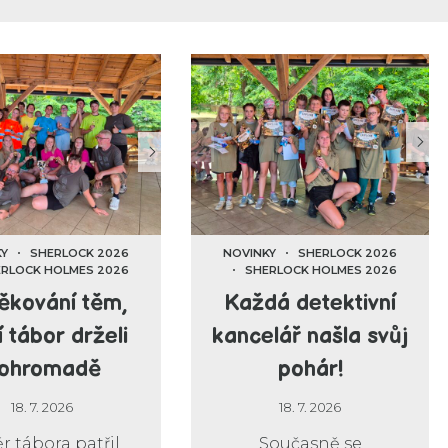
KY
SHERLOCK 2026
NOVINKY
SHERLOCK 2026
RLOCK HOLMES 2026
SHERLOCK HOLMES 2026
ěkování těm,
Každá detektivní
í tábor drželi
kancelář našla svůj
ohromadě
pohár!
18. 7. 2026
18. 7. 2026
r tábora patřil
Současně se