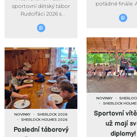
pořádné finále. 
sportovní dětský tábor
je případ vyře
Rudolfáci 2026 s
poháry rozdá
tématem Sherlock
diplomy předá
Holmes – Záhada
trička podeps
ztraceného poháru.
přichází čas 
závěrečnou pa
NOVINKY
SHERLOC
SHERLOCK HOLME
Sportovní vít
NOVINKY
SHERLOCK 2026
SHERLOCK HOLMES 2026
už mají s
Poslední táborový
diplomy!