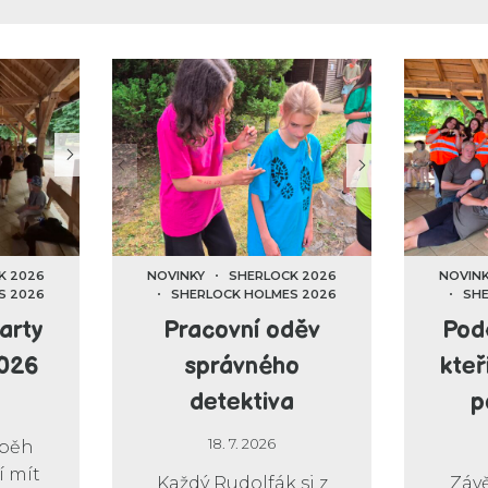
K 2026
NOVINKY
SHERLOCK 2026
NOVIN
S 2026
SHERLOCK HOLMES 2026
SHE
arty
Pracovní oděv
Pod
2026
správného
kteř
detektiva
p
18. 7. 2026
íběh
 mít
Každý Rudolfák si z
Závě