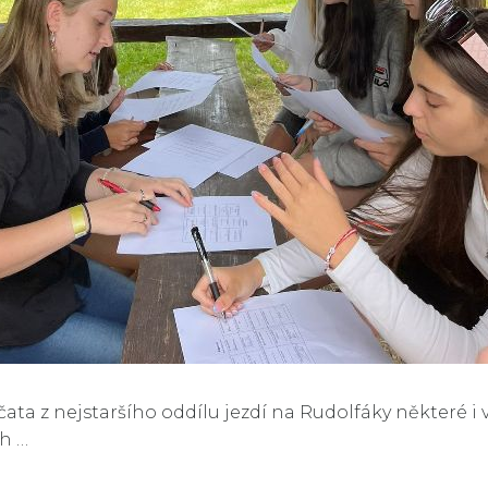
čata z nejstaršího oddílu jezdí na Rudolfáky některé i v
ch …