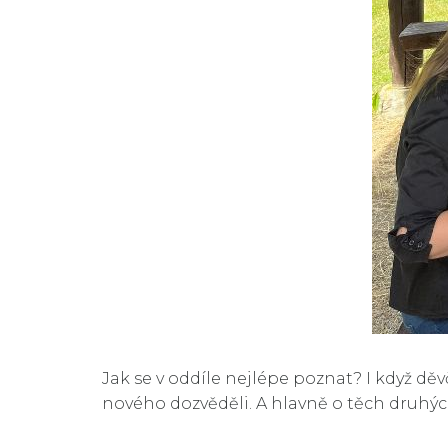
Jak se v oddíle nejlépe poznat? I když děv
nového dozvěděli. A hlavně o těch druhý