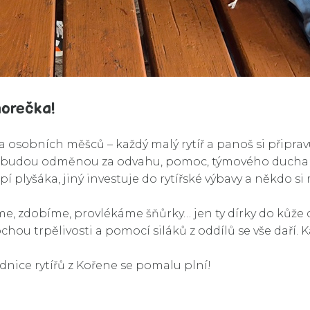
horečka!
a osobních měšců – každý malý rytíř a panoš si připrav
y budou odměnou za odvahu, pomoc, týmového ducha i ví
í plyšáka, jiný investuje do rytířské výbavy a někdo s
e, zdobíme, provlékáme šňůrky… jen ty dírky do kůže d
ochou trpělivosti a pomocí siláků z oddílů se vše daří. 
dnice rytířů z Kořene se pomalu plní!