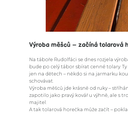
Výroba měšců – začíná tolarová 
Na táboře Rudolfáci se dnes rozjela výrob
bude po celý tábor sbírat cenné tolary. T
jen na dětech – někdo si na jarmarku koup
schovávat.
Výroba měšců jde krásně od ruky – stříhám
zapotilo jako pravý kovář u výhně, ale s tr
majitel.
A tak tolarová horečka může začít – pokla