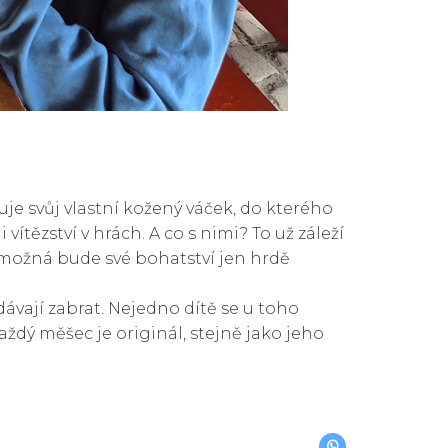
uje svůj vlastní kožený váček, do kterého
tězství v hrách. A co s nimi? To už záleží
i možná bude své bohatství jen hrdě
ávají zabrat. Nejedno dítě se u toho
Každý měšec je originál, stejně jako jeho