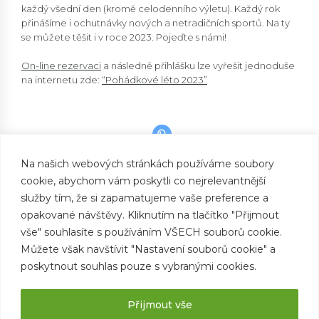
každý všední den (kromě celodenního výletu). Každý rok
přinášíme i ochutnávky nových a netradičních sportů. Na ty
se můžete těšit i v roce 2023. Pojeďte s námi!
On-line rezervaci
a následně přihlášku lze vyřešit jednoduše
na internetu zde:
“Pohádkové léto 2023”
Na našich webových stránkách používáme soubory
cookie, abychom vám poskytli co nejrelevantnější
PREVIOUS
CHYTROST A MAZANOST
služby tím, že si zapamatujeme vaše preference a
opakované návštěvy. Kliknutím na tlačítko "Přijmout
NEXT
JAK SE PŘIHLÁSIT?
vše" souhlasíte s používáním VŠECH souborů cookie.
Můžete však navštívit "Nastavení souborů cookie" a
poskytnout souhlas pouze s vybranými cookies.
Přijmout vše