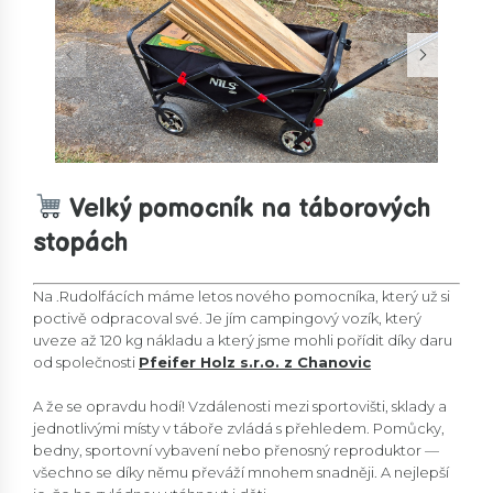
Velký pomocník na táborových
stopách
Na .Rudolfácích máme letos nového pomocníka, který už si
poctivě odpracoval své. Je jím campingový vozík, který
uveze až 120 kg nákladu a který jsme mohli pořídit díky daru
od společnosti
Pfeifer Holz s.r.o. z Chanovic
A že se opravdu hodí! Vzdálenosti mezi sportovišti, sklady a
jednotlivými místy v táboře zvládá s přehledem. Pomůcky,
bedny, sportovní vybavení nebo přenosný reproduktor —
všechno se díky němu převáží mnohem snadněji. A nejlepší