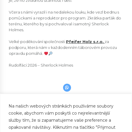
je, že ho zvládnou utáhnout i děti.
Včera s námi vyrazil i na nedalekou louku, kde vezl bednu s
pomůckami a reproduktor pro program. Zkrátka parťák do
terénu, kterého by si pochvaloval i samotný Sherlock
Holmes.
Velké poděkování společnosti
Pfeifer Holz s.r.o.
za
podporu, která nám v každodenním táborovém provozu
opravdu pomáhá.
Rudolfáci 2026 – Sherlock Holmes
Na našich webových stránkách používáme soubory
PREVIOUS
Sherlockovi pomocníci vyrážejí na celodenní
cookie, abychom vám poskytli co nejrelevantnější
výlet!
služby tím, že si zapamatujeme vaše preference a
opakované návštěvy. Kliknutím na tlačítko "Přijmout
NEXT