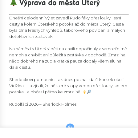
Výprava do města Úterý
Dnešní celodenní výlet zavedl Rudolfáky přes louky, lesní
cesty a kolem Úterského potoka až do města Úterý. Cesta
byla plná krásných výhledů, táborového povídání a malých
detektivních zastávek.
Na náměstí v Úterý si děti na chvíli odpočinuly a samozřejmě
nemohla chybět ani důležitá zastávka v obchodě. Zmrzlina,
něco dobrého na zub a krátká pauza dodaly všem sílu na
další cestu.
Sherlockovi pomocníci tak dnes poznali další kousek okolí
Vidžína — a zjistili, že některé stopy vedou přes louky, kolem
potoka… a občas i přímo ke zmrzlině.
Rudolfáci 2026 – Sherlock Holmes