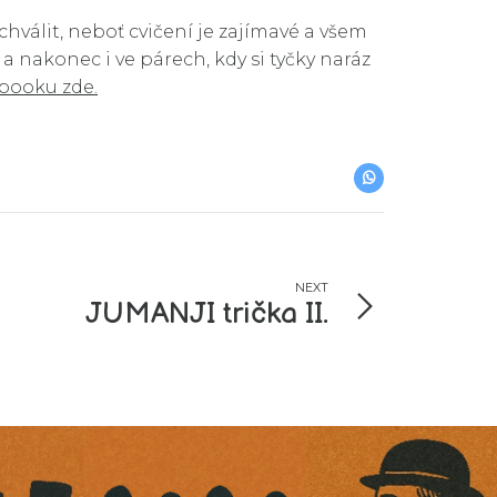
hválit, neboť cvičení je zajímavé a všem
 a nakonec i ve párech, kdy si tyčky naráz
booku zde.
NEXT
JUMANJI trička II.