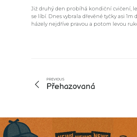
Již druhý den probíhá kondiční cvičení, 
se líbí. Dnes vybrala dřevěné tyčky asi 1m
házely nejdříve pravou a potom levou ru
PREVIOUS
Přehazovaná