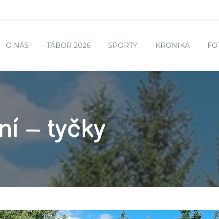
O NÁS
TÁBOR 2026
SPORTY
KRONIKA
FO
ní – tyčky