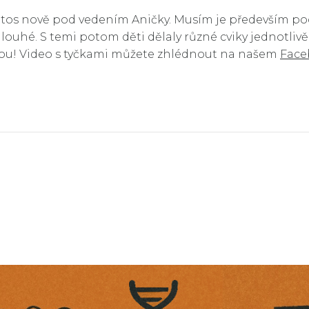
letos nově pod vedením Aničky. Musím je především poc
 dlouhé. S temi potom děti dělaly různé cviky jednotlivě
kou! Video s tyčkami můžete zhlédnout na našem
Face