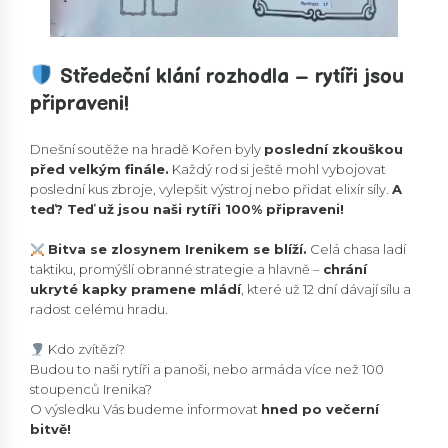
Středeční klání rozhodla – rytíři jsou
připraveni!
Dnešní soutěže na hradě Kořen byly
poslední zkouškou
před velkým finále.
Každý rod si ještě mohl vybojovat
poslední kus zbroje, vylepšit výstroj nebo přidat elixír síly.
A
teď? Teď už jsou naši rytíři 100% připraveni!
Bitva se zlosynem Irenikem se blíží.
Celá chasa ladí
taktiku, promýšlí obranné strategie a hlavně –
chrání
ukryté kapky pramene mládí
, které už 12 dní dávají sílu a
radost celému hradu.
Kdo zvítězí?
Budou to naši rytíři a panoši, nebo armáda více než 100
stoupenců Irenika?
O výsledku Vás budeme informovat
hned po večerní
bitvě!