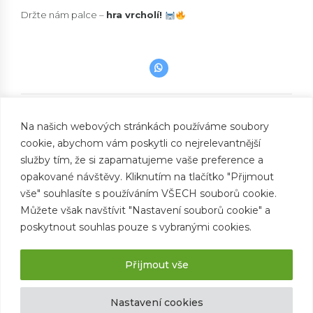
Držte nám palce –
hra vrcholí!
PREVIOUS
Střípky z výletů před bouřkou – motýli, louky a
Na našich webových stránkách používáme soubory
přípravy na bitvu!
cookie, abychom vám poskytli co nejrelevantnější
služby tím, že si zapamatujeme vaše preference a
NEXT
opakované návštěvy. Kliknutím na tlačítko "Přijmout
Den s oddílem Klárky – pohyb, tvoření a
vše" souhlasíte s používáním VŠECH souborů cookie.
kapka deště
Můžete však navštívit "Nastavení souborů cookie" a
poskytnout souhlas pouze s vybranými cookies.
Přijmout vše
Nastavení cookies