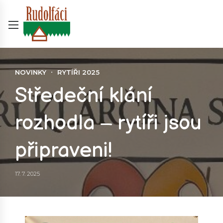
NOVINKY
RYTÍŘI 2025
Středeční klání
rozhodla – rytíři jsou
připraveni!
17. 7. 2025