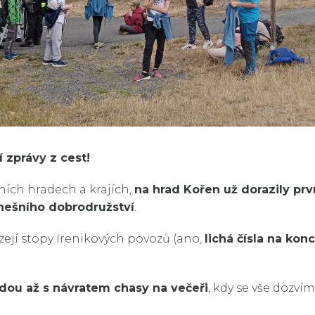
í zprávy z cest!
ních hradech a krajích,
na hrad Kořen už dorazily pr
dnešního dobrodružství
.
ázejí stopy Irenikových povozů (ano,
lichá čísla na konc
jdou až s návratem chasy na večeři
, kdy se vše dozví