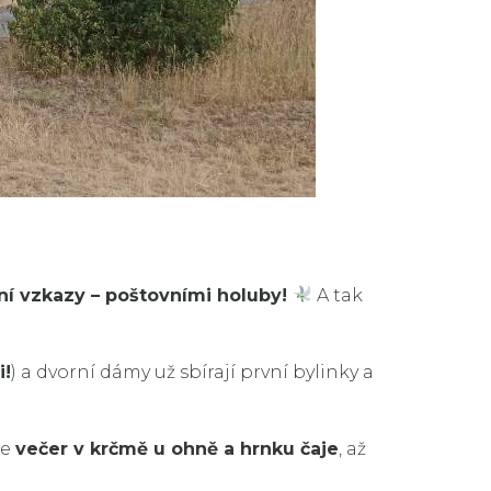
vní vzkazy – poštovními holuby!
A tak
i!
) a dvorní dámy už sbírají první bylinky a
me
večer v krčmě u ohně a hrnku čaje
, až