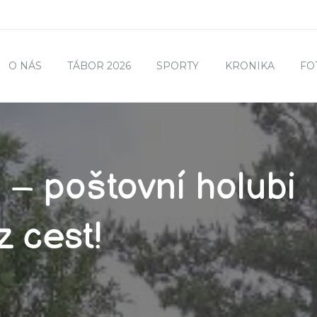
O NÁS
TÁBOR 2026
SPORTY
KRONIKA
FO
u – poštovní holubi
z cest!