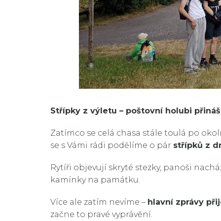
Střípky z výletu – poštovní holubi přináš
Zatímco se celá chasa stále toulá po okol
se s Vámi rádi podělíme o pár
střípků z 
Rytíři objevují skryté stezky, panoši nach
kamínky na památku.
Více ale zatím nevíme –
hlavní zprávy při
začne to pravé vyprávění.