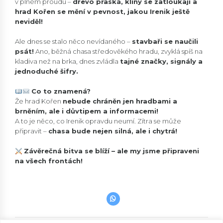
v plném proudu –
dřevo praská, klíny se zatloukají a
hrad Kořen se mění v pevnost, jakou Irenik ještě
neviděl!
Ale dnes se stalo něco nevídaného –
stavbaři se naučili
psát!
Ano, běžná chasa středověkého hradu, zvyklá spíš na
kladiva než na brka, dnes zvládla
tajné značky, signály a
jednoduché šifry.
Co to znamená?
Že hrad Kořen
nebude chráněn jen hradbami a
brněním, ale i důvtipem a informacemi!
A to je něco, co Irenik opravdu neumí. Zítra se může
připravit –
chasa bude nejen silná, ale i chytrá!
Závěrečná bitva se blíží – ale my jsme připraveni
na všech frontách!