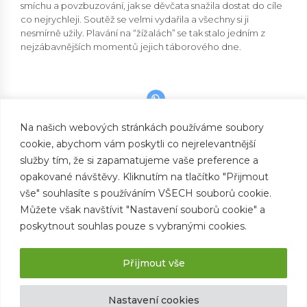
smíchu a povzbuzování, jak se děvčata snažila dostat do cíle
co nejrychleji. Soutěž se velmi vydařila a všechny si ji
nesmírně užily. Plavání na “žížalách” se tak stalo jedním z
nejzábavnějších momentů jejich táborového dne.
Na našich webových stránkách používáme soubory
cookie, abychom vám poskytli co nejrelevantnější
PREVIOUS
Náramky
služby tím, že si zapamatujeme vaše preference a
opakované návštěvy. Kliknutím na tlačítko "Přijmout
NEXT
Šipky
vše" souhlasíte s používáním VŠECH souborů cookie.
Můžete však navštívit "Nastavení souborů cookie" a
poskytnout souhlas pouze s vybranými cookies.
Přijmout vše
Nastavení cookies