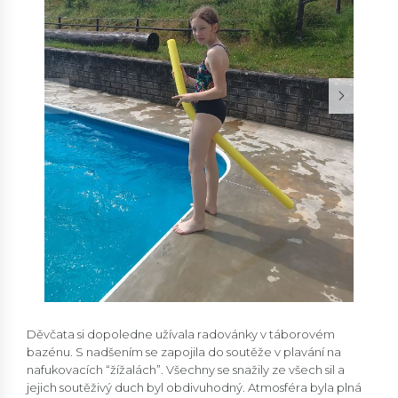
Děvčata si dopoledne užívala radovánky v táborovém
bazénu. S nadšením se zapojila do soutěže v plavání na
nafukovacích “žížalách”. Všechny se snažily ze všech sil a
jejich soutěživý duch byl obdivuhodný. Atmosféra byla plná