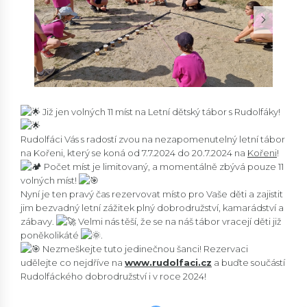
Již jen volných 11 míst na Letní dětský tábor s Rudolfáky!
Rudolfáci Vás s radostí zvou na nezapomenutelný letní tábor
na Kořeni, který se koná od 7.7.2024 do 20.7.2024 na
Kořeni
!
Počet míst je limitovaný, a momentálně zbývá pouze 11
volných míst!
Nyní je ten pravý čas rezervovat místo pro Vaše děti a zajistit
jim bezvadný letní zážitek plný dobrodružství, kamarádství a
zábavy.
Velmi nás těší, že se na náš tábor vracejí děti již
poněkolikáté
.
Nezmeškejte tuto jedinečnou šanci! Rezervaci
udělejte co nejdříve na
www.rudolfaci.cz
a buďte součástí
Rudolfáckého dobrodružství i v roce 2024!