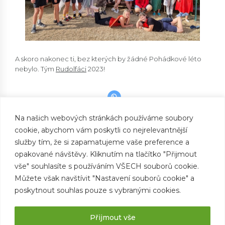
A skoro nakonec ti, bez kterých by žádné Pohádkové léto
nebylo. Tým
Rudolfáci
2023!
Na našich webových stránkách používáme soubory
cookie, abychom vám poskytli co nejrelevantnější
PREVIOUS
Království výsledky
služby tím, že si zapamatujeme vaše preference a
opakované návštěvy. Kliknutím na tlačítko "Přijmout
NEXT
Královský ples
vše" souhlasíte s používáním VŠECH souborů cookie.
Můžete však navštívit "Nastavení souborů cookie" a
poskytnout souhlas pouze s vybranými cookies.
Přijmout vše