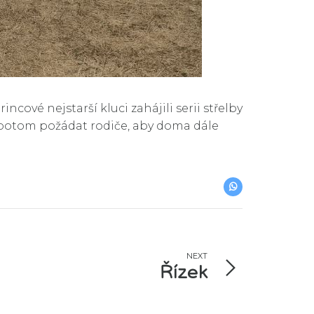
cové nejstarší kluci zahájili serii střelby
e potom požádat rodiče, aby doma dále
NEXT
Řízek