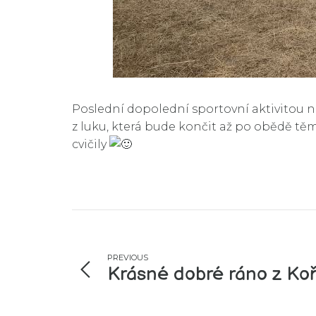
Poslední dopolední sportovní aktivitou naš
z luku, která bude končit až po obědě tě
cvičily
PREVIOUS
Krásné dobré ráno z Ko