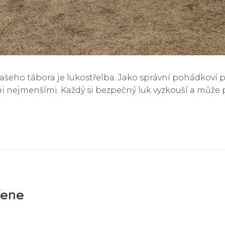
eho tábora je lukostřelba. Jako správní pohádkoví prin
mi nejmenšími. Každý si bezpečný luk vyzkouší a můž
řene