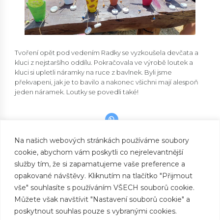
Tvoření opět pod vedením Radky se vyzkoušela devčata a
kluci z nejstaršího oddílu. Pokračovala ve výrobě loutek a
kluci si upletli náramky na ruce z bavlnek. Byli jsme
překvapeni, jak je to bavilo a nakonec všichni mají alespoň
jeden náramek. Loutky se povedli také!
Na našich webových stránkách používáme soubory
cookie, abychom vám poskytli co nejrelevantnější
PREVIOUS
Cvičení s obručemi
služby tím, že si zapamatujeme vaše preference a
opakované návštěvy. Kliknutím na tlačítko "Přijmout
NEXT
Výroba erbů
vše" souhlasíte s používáním VŠECH souborů cookie.
Můžete však navštívit "Nastavení souborů cookie" a
poskytnout souhlas pouze s vybranými cookies.