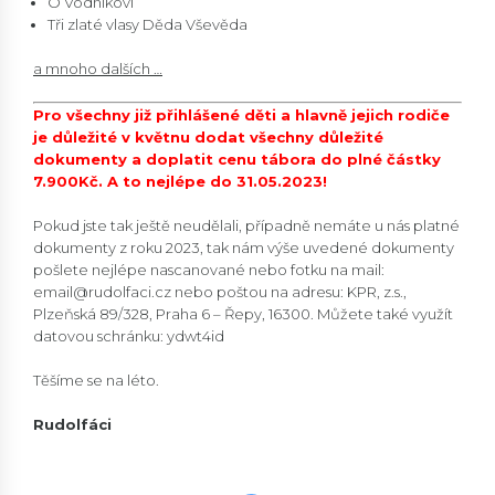
O Vodníkovi
Tři zlaté vlasy Děda Vševěda
a mnoho dalších …
Pro všechny již přihlášené děti a hlavně jejich rodiče
je důležité v květnu dodat všechny důležité
dokumenty a doplatit cenu tábora do plné částky
7.900Kč. A to nejlépe do 31.05.2023!
Pokud jste tak ještě neudělali, případně nemáte u nás platné
dokumenty z roku 2023, tak nám výše uvedené dokumenty
pošlete nejlépe nascanované nebo fotku na mail:
email@rudolfaci.cz nebo poštou na adresu: KPR, z.s.,
Plzeňská 89/328, Praha 6 – Řepy, 16300. Můžete také využít
datovou schránku: ydwt4id
Těšíme se na léto.
Rudolfáci