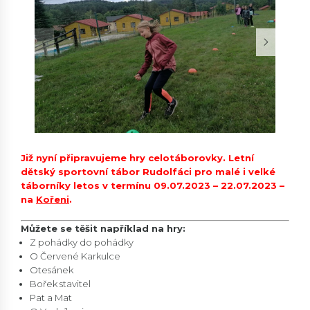
Již nyní připravujeme hry celotáborovky. Letní
dětský sportovní tábor Rudolfáci pro malé i velké
táborníky letos v termínu 09.07.2023 – 22.07.2023 –
na
Kořeni
.
Můžete se těšit například na hry:
Z pohádky do pohádky
O Červené Karkulce
Otesánek
Bořek stavitel
Pat a Mat