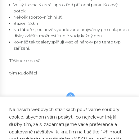
Velký travnatý areál uprostřed přírodní parku Kosový
potok
Několik sportovních hřišť.
Bazén 12x6m
Na táboře jsou nově vybudované umývárny pro chlapce a
dívky zvlášť s možností teplé vody každý den.
Rovněž tak toalety splňují vysoké nároky pro tento typ
zařízení.
Těšíme se na Vás
tým Rudolfáci
Na našich webových stránkách používáme soubory
cookie, abychom vám poskytli co nejrelevantnější
PREVIOUS
Startujeme - 2021
služby tím, že si zapamatujeme vaše preference a
opakované návštěvy. Kliknutím na tlačítko "Přijmout
NEXT