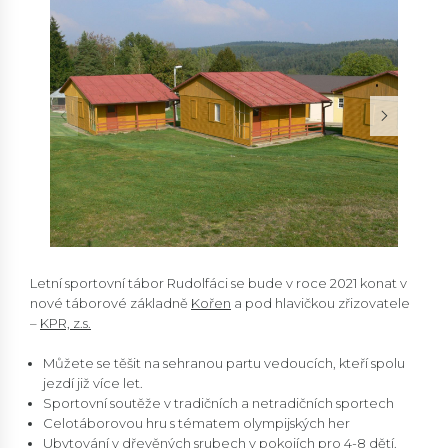
Letní sportovní tábor Rudolfáci se bude v roce 2021 konat v
nové táborové základně
Kořen
a pod hlavičkou zřizovatele
–
KPR, z.s.
Můžete se těšit na sehranou partu vedoucích, kteří spolu
jezdí již více let.
Sportovní soutěže v tradičních a netradičních sportech
Celotáborovou hru s tématem olympijských her
Ubytování v dřevěných srubech v pokojích pro 4-8 dětí.