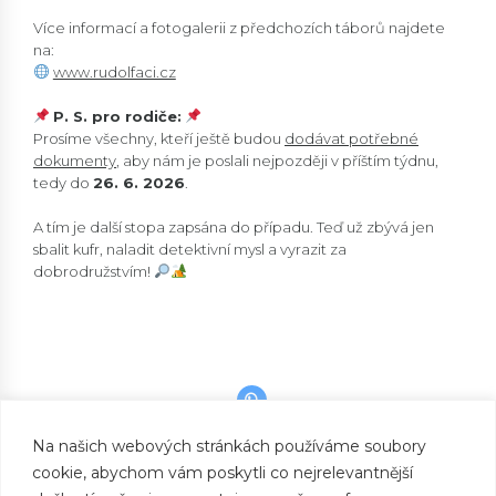
Více informací a fotogalerii z předchozích táborů najdete
na:
www.rudolfaci.cz
P. S. pro rodiče:
Prosíme všechny, kteří ještě budou
dodávat potřebné
dokumenty
, aby nám je poslali nejpozději v příštím týdnu,
tedy do
26. 6. 2026
.
A tím je další stopa zapsána do případu. Teď už zbývá jen
sbalit kufr, naladit detektivní mysl a vyrazit za
dobrodružstvím!
Na našich webových stránkách používáme soubory
cookie, abychom vám poskytli co nejrelevantnější
PREVIOUS
Vidžín se připravuje na Rudolfáky 2026!