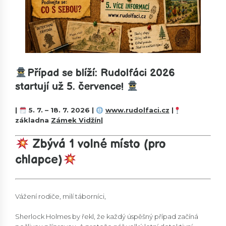
Případ se blíží: Rudolfáci 2026
startují už 5. července!
|
5. 7. – 18. 7. 2026 |
www.rudolfaci.cz
|
základna
Zámek Vidžín
|
Zbývá 1 volné místo (pro
chlapce)
Vážení rodiče, milí táborníci,
Sherlock Holmes by řekl, že každý úspěšný případ začíná