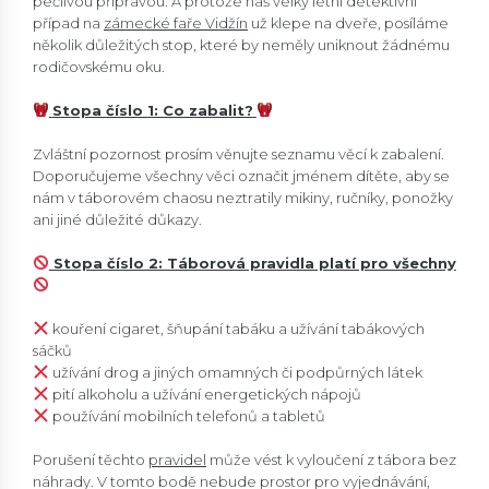
pečlivou přípravou. A protože náš velký letní detektivní
případ na
zámecké faře Vidžín
už klepe na dveře, posíláme
několik důležitých stop, které by neměly uniknout žádnému
rodičovskému oku.
Stopa číslo 1: Co zabalit?
Zvláštní pozornost prosím věnujte seznamu věcí k zabalení.
Doporučujeme všechny věci označit jménem dítěte, aby se
nám v táborovém chaosu neztratily mikiny, ručníky, ponožky
ani jiné důležité důkazy.
Stopa číslo 2: Táborová pravidla platí pro všechny
kouření cigaret, šňupání tabáku a užívání tabákových
sáčků
užívání drog a jiných omamných či podpůrných látek
pití alkoholu a užívání energetických nápojů
používání mobilních telefonů a tabletů
Porušení těchto
pravidel
může vést k vyloučení z tábora bez
náhrady. V tomto bodě nebude prostor pro vyjednávání,