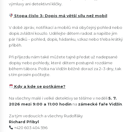
výmluvy ani detektivní kličky.
Stopa číslo 3: Dopis má větší sílu než mobil
V době zpráv, notifikací a mobilů má obyčejný pohled nebo
dopis zvláštní kouzlo. Udělejte dětem radost a napište jim
pár řádků – pohled, dopis, hádanku, vzkaz nebo třeba krátký
příběh.
Při příjezdu nám také můžete tajně předat už nadepsané
dopisy nebo pohledy, které dětem postupně rozdáme
během tábora. Pošta na Vidžín běžně dorazí za 2–3 dny, tak
s tím prosím počítejte.
Kdy a kde se potkáme?
Na všechny malé i velké detektivy se těšíme v neděli
5. 7.
2026 mezi 9:00 a 11:00 hodin
na
zámecké faře Vidžín
.
Za tým vedoucích a všechny Rudolfáky
Richard Přibyl
+420 603 404 596