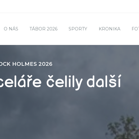
O NÁS
TÁBOR 2026
SPORTY
KRONIKA
FO
OCK HOLMES 2026
eláře čelily další