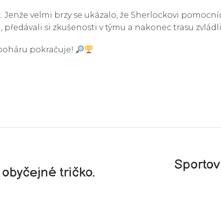
 Jenže velmi brzy se ukázalo, že Sherlockovi pomocníc
předávali si zkušenosti v týmu a nakonec trasu zvládl
i poháru pokračuje!
Sportov
 obyčejné tričko.