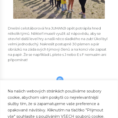
Dnešní celotáborová hra JUMANJI opět potrápila hned
několik týmů. Někteří museli využít až nápovědu, aby se
otevřel další level hry a našli něco sladkého na zub! Úkol byl
velmi jednoduchý. Nakreslit postupně 30 písmen a pár
obrázků na záda svých týmový členů a na konci vše zapsat
na papír. Že se například L plete s J nebo E s F nemusím ani
připomínat!
Na našich webových stránkách používáme soubory
cookie, abychom vám poskytli co nejrelevantnější
PREVIOUS
Domečky v lese
služby tím, že si zapamatujeme vaše preference a
opakované návštěvy. Kliknutím na tlačítko "Přijmout
NEXT
Rozdělávání ohně
vše" souhlasíte s používáním VŠECH souborů cookie.